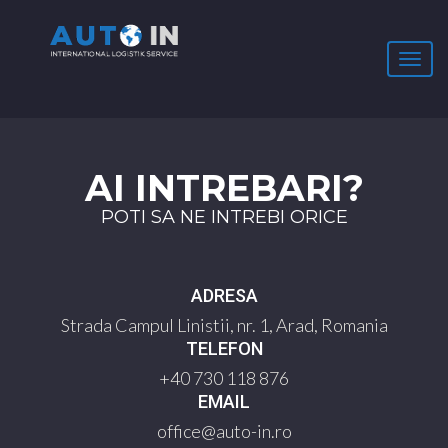
T
o
g
CONTACT
g
l
e
AI INTREBARI?
n
a
POTI SA NE INTREBI ORICE
v
i
g
a
ADRESA
t
i
Strada Campul Linistii, nr. 1, Arad, Romania
o
TELEFON
n
+40 730 118 876
EMAIL
office@auto-in.ro